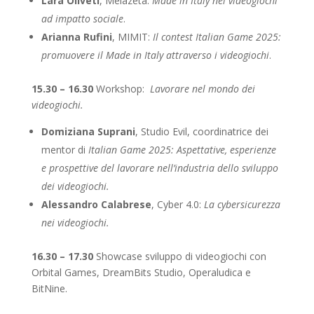
Lara Oliveti
, Melazeta:
Made in Italy nei videogiochi
ad impatto sociale
.
Arianna Rufini
, MIMIT:
Il contest Italian Game 2025:
promuovere il Made in Italy attraverso i videogiochi
.
15.30 – 16.30
Workshop:
Lavorare nel mondo dei
videogiochi.
Domiziana Suprani
, Studio Evil, coordinatrice dei
mentor di
Italian Game 2025:
Aspettative, esperienze
e prospettive del lavorare nell’industria dello sviluppo
dei videogiochi.
Alessandro Calabrese
, Cyber 4.0:
La cybersicurezza
nei videogiochi.
16.30 – 17.30
Showcase sviluppo di videogiochi con
Orbital Games, DreamBits Studio, Operaludica e
BitNine.